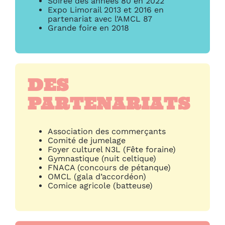
Soirée des années 80 en 2022
Expo Limorail 2013 et 2016 en
partenariat avec l’AMCL 87
Grande foire en 2018
DES
PARTENARIATS
Association des commerçants
Comité de jumelage
Foyer culturel N3L (Fête foraine)
Gymnastique (nuit celtique)
FNACA (concours de pétanque)
OMCL (gala d’accordéon)
Comice agricole (batteuse)