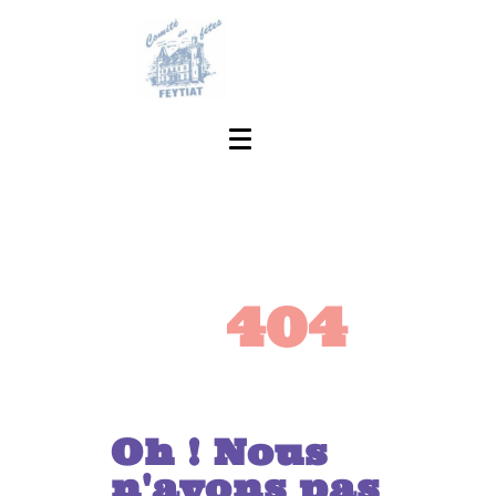
404
Oh ! Nous
n'avons pas